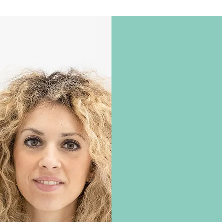
Chi
Ho conseguito il dipl
Ho conseguito la laur
Ferrara con il massi
Successivamente, nel
Chirurghi di Padova.
Dopo la laurea ho svol
2018 presso l’Ulss 