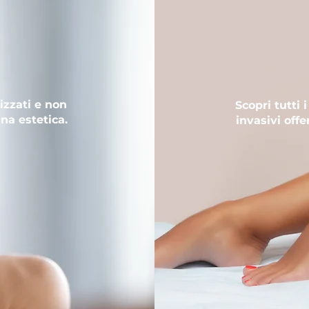
VISO
TRA
izzati e non
Scopri tutti 
ina estetica.
invasivi offe