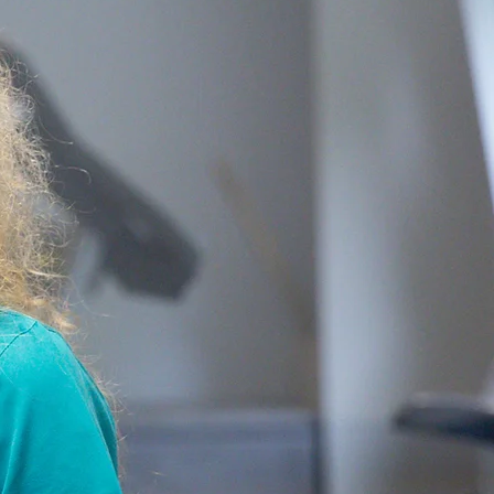
UTARI
a