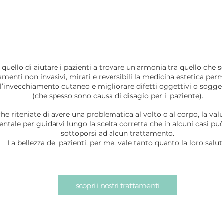
LA MEDICINA
ESTETICA
quello di aiutare i pazienti a trovare un'armonia tra quello che s
menti non invasivi, mirati e reversibili la medicina estetica perm
l’invecchiamento cutaneo e migliorare difetti oggettivi o sogget
(che spesso sono causa di disagio per il paziente).
he riteniate di avere una problematica al volto o al corpo, la val
tale per guidarvi lungo la scelta corretta che in alcuni casi pu
sottoporsi ad alcun trattamento.
La bellezza dei pazienti, per me, vale tanto quanto la loro salut
scopri i nostri trattamenti