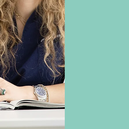
generale presso la 
Nel frattempo mi sono
Chirurgia Estetica 
diplomata con il mas
Sin dopo la laurea ho
Scutari, in numerosi i
Nell’anno 2020 ho con
Avanzata presso l’Uni
Dal 2018 al 2022 ho
presso il reparto di
terme.
Sono membro della So
socia dell’Associazio
Attualmente svolgo a 
Poliambulatorio Oste
Pignatelli ad Albigna