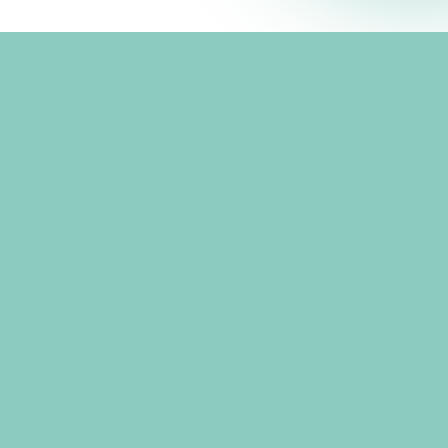
 sono
oma di maturità classica nell’anno 2005.
ea in Medicina e Chirurgia presso l’Università di
mo dei voti nell’anno 2014.
 Febbraio 2015 mi sono iscritta all’Ordine del Medici e
to l’attività di medico di continuità assistenziale fino al
6 euganea e ho lavorato come medico di medicina